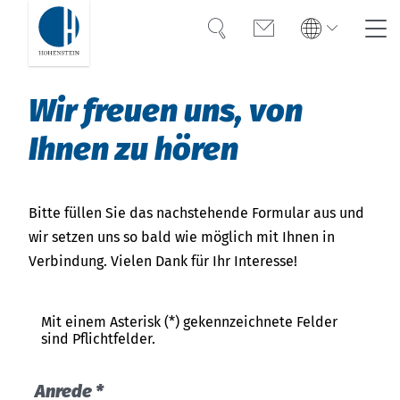
Suche
Kontakt
Global
Suche
Wir freuen uns, von
English
Deutsch
Ihnen zu hören
UV-Schutz
Textiler UV-Schutz
Bitte füllen Sie das nachstehende Formular aus und
wir setzen uns so bald wie möglich mit Ihnen in
Prüfen & Zertifizieren
Verbindung. Vielen Dank für Ihr Interesse!
FAQ