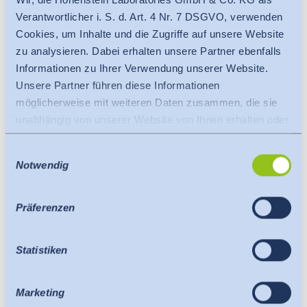
Verantwortlicher i. S. d. Art. 4 Nr. 7 DSGVO, verwenden
Cookies, um Inhalte und die Zugriffe auf unsere Website
zu analysieren. Dabei erhalten unsere Partner ebenfalls
Informationen zu Ihrer Verwendung unserer Website.
Unsere Partner führen diese Informationen
möglicherweise mit weiteren Daten zusammen, die sie
unabhängig von unserer Website von Ihnen erhalten oder
gesammelt haben.
Einwilligungsauswahl
Es findet eine Datenübermittlung an ein Drittland oder
Notwendig
eine internationale Organisation statt. Berücksichtigt
hierbei wird der Angemessenheitsbeschluss der EU-
Kommission. Dieser besagt, dass es sich um ein
Präferenzen
sicheres Drittland oder eine sichere internationale
Organisation handelt, die ein angemessenes
Statistiken
Schutzniveau bietet.
Für Datenübermittlung in die USA gilt: Seit Juli 2023
existiert ein Angemessenheitsbeschluss der EU-
Marketing