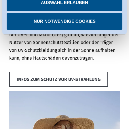
internationaler Standards durch und bieten Ihnen
AUSWAHL ERLAUBEN
Dienste haben die Zertifizierung im Rahmen des Data
anschließend die Möglichkeit, den ermittelten UPF
Privacy Framework. Details dazu finden Sie bei den
in Form unserer
Hohenstein Labels
am
NUR NOTWENDIGE COOKIES
einzelnen Diensten.
Kleidungsstück auszuloben.
Sie können erteilte Einwilligungen jederzeit
Der UV-Schutzfaktor (UPF) gibt an, wieviel länger der
widerrufen.
Nutzer von Sonnenschutztextilien oder der Träger
von UV-Schutzkleidung sich in der Sonne aufhalten
kann, ohne Hautschäden davonzutragen.
INFOS ZUM SCHUTZ VOR UV-STRAHLUNG