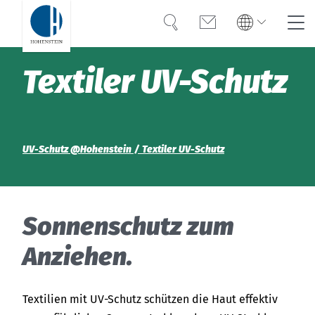
Suche
Kontakt
Global
Textiler UV-Schutz
Suche
English
Deutsch
UV-Schutz
UV-Schutz @Hohenstein
Textiler UV-Schutz
Textiler UV-Schutz
Prüfen & Zertifizieren
Sonnenschutz zum
FAQ
Anziehen.
Textilien mit UV-Schutz schützen die Haut effektiv