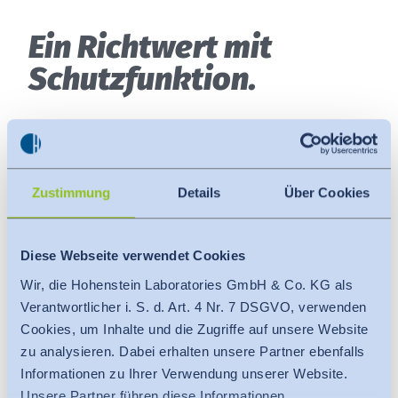
Ein Richtwert mit
Schutz­funktion.
Mittels UV-Index kann sich der Verbraucher gut über
die Notwendigkeit des Sonnenschutzes bzw. genauer
gesagt des UV-Schutzes informieren:
Zustimmung
Details
Über Cookies
Der
UV-Index (UVI)
ist ein international normiertes
Maß für die sonnenbrandwirksame solare
Diese Webseite verwendet Cookies
Bestrahlungsstärke. Im Allgemeinen gilt der UV-
Wir, die Hohenstein Laboratories GmbH & Co. KG als
Index als Maß für die stärkste solare Strahlung um
Verantwortlicher i. S. d. Art. 4 Nr. 7 DSGVO, verwenden
die Mittagszeit.
Cookies, um Inhalte und die Zugriffe auf unsere Website
zu analysieren. Dabei erhalten unsere Partner ebenfalls
Informationen zu Ihrer Verwendung unserer Website.
AKTUELLER UV-INDEX
Unsere Partner führen diese Informationen