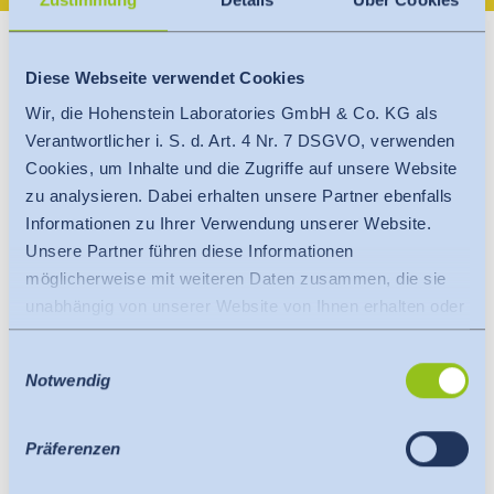
Hohenstein bietet zusätzliche UV-
Schutzprüfungen.
Diese Webseite verwendet Cookies
Wir, die Hohenstein Laboratories GmbH & Co. KG als
Daneben hat Hohenstein zusätzliche UV-
Verantwortlicher i. S. d. Art. 4 Nr. 7 DSGVO, verwenden
Schutzprüfungen auf Basis
AS/NZS 4399
,
DIN EN
Cookies, um Inhalte und die Zugriffe auf unsere Website
13758-1
und
AATCC TM 183
etabliert, um den
zu analysieren. Dabei erhalten unsere Partner ebenfalls
qualitativen wie auch sicherheitskritischen
Informationen zu Ihrer Verwendung unserer Website.
Unsere Partner führen diese Informationen
Anforderungen an Bekleidung und ähnliche
möglicherweise mit weiteren Daten zusammen, die sie
Materialien gerecht zu werden.
unabhängig von unserer Website von Ihnen erhalten oder
gesammelt haben.
Einwilligungsauswahl
Es findet eine Datenübermittlung an ein Drittland oder
Notwendig
eine internationale Organisation statt. Berücksichtigt
hierbei wird der Angemessenheitsbeschluss der EU-
Kommission. Dieser besagt, dass es sich um ein
Präferenzen
sicheres Drittland oder eine sichere internationale