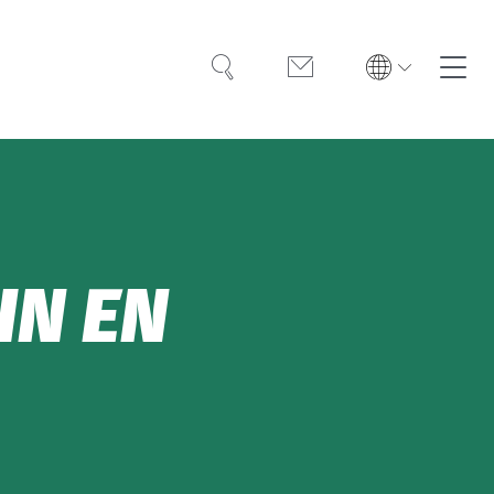
Suche
Kontakt
UV-Schutz
Textiler UV-Schutz
Prüfen & Zertifizieren
DIN EN
FAQ