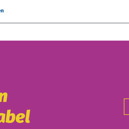
en
n
abel