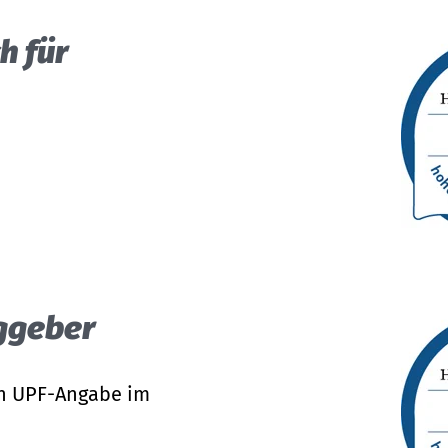
h für
aggeber
h UPF-Angabe im